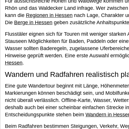
Für aussichtsreiche Höhen und Waldwege kommen un
Rhön und das Waldecker Land infrage. Wer zwischen
kann die
Regionen in Hessen
nach Lage, Charakter un
Die
Berge in Hessen
geben zusätzliche Anhaltspunkte
Flusstäler eignen sich für Touren mit weniger starke
Stauseen Möglichkeiten für Baden, Paddeln oder ein
Wasser sollten Baderegeln, zugelassene Uferbereiche
Hinweise geprüft werden. Eine erste Auswahl ermögli
Hessen
.
Wandern und Radfahren realistisch pl
Eine gute Wandertour beginnt mit Länge, Höhenmete
Markierungen können beschädigt sein, und Mobilfunke
nicht überall verlässlich. Offline-Karte, Wasser, Wet
deshalb auch bei einer scheinbar einfachen Strecke 
Entscheidungspunkte stehen beim
Wandern in Hesse
Beim Radfahren bestimmen Steigungen, Verkehr, Weg