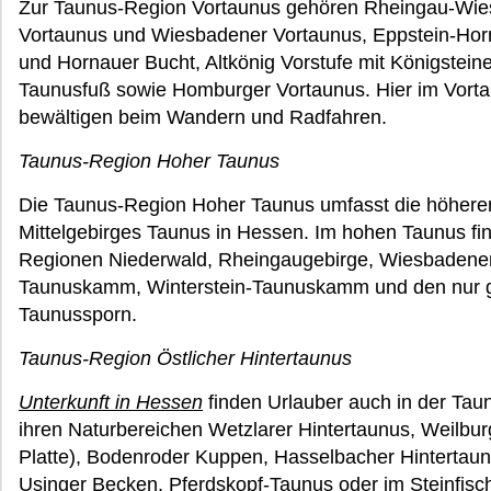
Zur Taunus-Region Vortaunus gehören Rheingau-Wie
Vortaunus und Wiesbadener Vortaunus, Eppstein-Horn
und Hornauer Bucht, Altkönig Vorstufe mit Königstei
Taunusfuß sowie Homburger Vortaunus. Hier im Vorta
bewältigen beim Wandern und Radfahren.
Taunus-Region Hoher Taunus
Die Taunus-Region Hoher Taunus umfasst die höhere
Mittelgebirges Taunus in Hessen. Im hohen Taunus fi
Regionen Niederwald, Rheingaugebirge, Wiesbadener
Taunuskamm, Winterstein-Taunuskamm und den nur 
Taunussporn.
Taunus-Region Östlicher Hintertaunus
Unterkunft in Hessen
finden Urlauber auch in der Tau
ihren Naturbereichen Wetzlarer Hintertaunus, Weilbur
Platte), Bodenroder Kuppen, Hasselbacher Hintertau
Usinger Becken, Pferdskopf-Taunus oder im Steinfisc