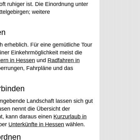
ft ruhiger ist. Die Einordnung unter
ttelgebirgen; weitere
en
 erheblich. Für eine gemütliche Tour
ner Einkehrmöglichkeit meist die
ern in Hessen
und
Radfahren in
sperrungen, Fahrpläne und das
rbinden
umgebende Landschaft lassen sich gut
usen nennt die Übersicht der
nt, kann daraus einen
Kurzurlaub in
ber
Unterkünfte in Hessen
wählen.
ordnen