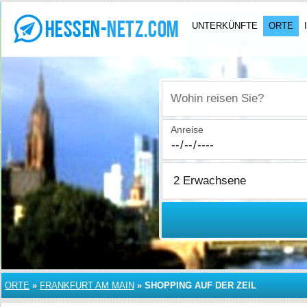
UNTERKÜNFTE
ORTE
Wohin reisen Sie?
Anreise
ORTE
»
FRANKFURT AM MAIN
»
SHOPPING AUF DER ZEIL