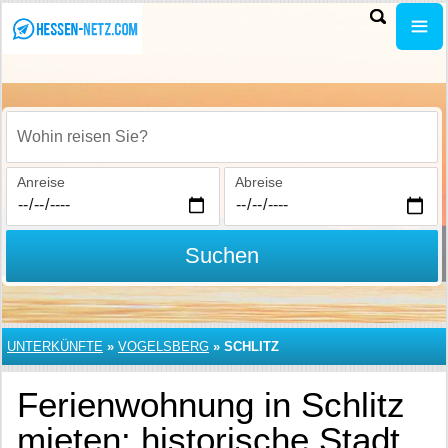
Wohin reisen Sie?
Anreise
Abreise
Suchen
UNTERKÜNFTE
»
VOGELSBERG
»
SCHLITZ
Ferienwohnung in Schlitz
mieten: historische Stadt