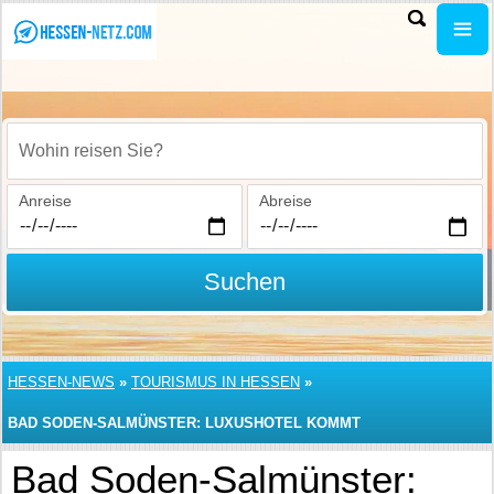
Wohin reisen Sie?
Anreise
Abreise
Suchen
HESSEN-NEWS
»
TOURISMUS IN HESSEN
»
BAD SODEN-SALMÜNSTER: LUXUSHOTEL KOMMT
Bad Soden-Salmünster: