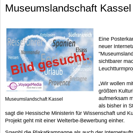
Museumslandschaft Kassel
Eine Posterka
neuer Internet
"Museumsland
sichtbarer mac
Leuchtturmproj
„Wir wollen m
größten Kultur
aufmerksam ma
Museumslandschaft Kassel
als bisher in 
sagt die Hessische Ministerin für Wissenschaft und
Projekt geht mit einer Welterbe-Bewerbung einher.
Sowohl die Plakatkampagne als auch der Internetauftri