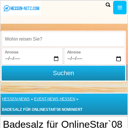
Wohin reisen Sie?
Anreise
Abreise
Suchen
HESSEN-NEWS
»
EVENT-NEWS HESSEN
»
BADESALZ FÜR ONLINESTAR`08 NOMINIERT
Badesalz für OnlineStar`08