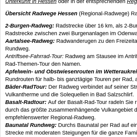
Unterkunft in Hessen
oder in der entsprechenden
Reg
Übersicht Radwege Hessen
(Regional-Radwege) Ra
2-Burgen-Radweg:
Radstrecke über 16 km, als 2-Bu
Radstrecke zwischen zwei Burgenanlagen im Odenwa
Aartalsee-Radweg:
Radwanderugen zu den Freizeita
Rundweg.
Antriftsee-Fahrrad-Tour:
Radweg am Stausee im Antrift
Rad-Themen-Tour den Namen.
Apfelwein- und Obstwiesenrouten im Wetteraukrei
Rundrouten für halb- bis ganztägige Touren per Rad
Bäder-RadTour:
Der Radweg verbindet auf seiner Str
Vulkantherme und die Solequellen in Bad Salzschlirf.
Basalt-Radtour:
Auf der Basalt-Rad-Tour radeln Sie 
durch das größte zusammenhängende Vulkangebiet de
empfehlenswerter Regional-Radweg.
Baunatal Rundweg:
Durchs Baunatal per Rad auf ein
Strecke mit moderaten Steigungen für die ganze Famil