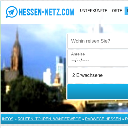
UNTERKÜNFTE
ORTE
Wohin reisen Sie?
Anreise
INFOS
»
ROUTEN, TOUREN, WANDERWEGE
»
RADWEGE HESSEN
»
R