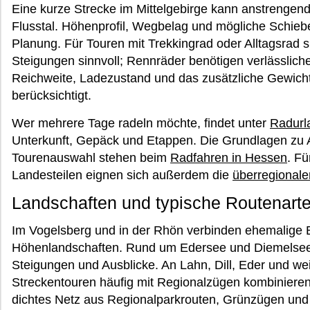
Eine kurze Strecke im Mittelgebirge kann anstrengende
Flusstal. Höhenprofil, Wegbelag und mögliche Schie
Planung. Für Touren mit Trekkingrad oder Alltagsrad
Steigungen sinnvoll; Rennräder benötigen verlässlich
Reichweite, Ladezustand und das zusätzliche Gewicht
berücksichtigt.
Wer mehrere Tage radeln möchte, findet unter
Radurl
Unterkunft, Gepäck und Etappen. Die Grundlagen zu A
Tourenauswahl stehen beim
Radfahren in Hessen
. F
Landesteilen eignen sich außerdem die
überregional
Landschaften und typische Routenart
Im Vogelsberg und in der Rhön verbinden ehemalige 
Höhenlandschaften. Rund um Edersee und Diemelsee 
Steigungen und Ausblicke. An Lahn, Dill, Eder und we
Streckentouren häufig mit Regionalzügen kombinieren
dichtes Netz aus Regionalparkrouten, Grünzügen und