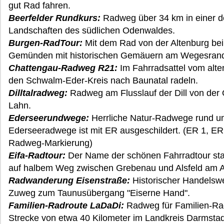
gut Rad fahren.
Beerfelder Rundkurs:
Radweg über 34 km in einer d
Landschaften des südlichen Odenwaldes.
Burgen-RadTour:
Mit dem Rad von der Altenburg bei 
Gemünden mit historischen Gemäuern am Wegesrand 
Chattengau-Radweg R21:
Im Fahrradsattel vom alten
den Schwalm-Eder-Kreis nach Baunatal radeln.
Dilltalradweg:
Radweg am Flusslauf der Dill von der Q
Lahn.
Ederseerundwege:
Herrliche Natur-Radwege rund um
Ederseeradwege ist mit ER ausgeschildert. (ER 1, ER 
Radweg-Markierung)
Eifa-Radtour:
Der Name der schönen Fahrradtour stam
auf halbem Weg zwischen Grebenau und Alsfeld am Au
Radwanderung Eisenstraße:
Historischer Handelsweg
Zuweg zum Taunusübergang "Eiserne Hand".
Familien-Radroute LaDaDi:
Radweg für Familien-Ra
Strecke von etwa 40 Kilometer im Landkreis Darmstad