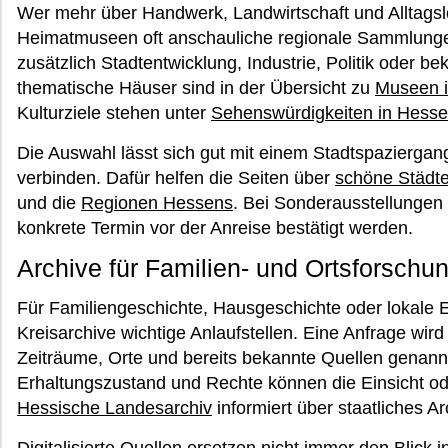
Wer mehr über Handwerk, Landwirtschaft und Alltagsle
Heimatmuseen oft anschauliche regionale Sammlung
zusätzlich Stadtentwicklung, Industrie, Politik oder b
thematische Häuser sind in der Übersicht zu
Museen 
Kulturziele stehen unter
Sehenswürdigkeiten in Hess
Die Auswahl lässt sich gut mit einem Stadtspaziergan
verbinden. Dafür helfen die Seiten über
schöne Städte
und die
Regionen Hessens
. Bei Sonderausstellungen 
konkrete Termin vor der Anreise bestätigt werden.
Archive für Familien- und Ortsforschu
Für Familiengeschichte, Hausgeschichte oder lokale E
Kreisarchive wichtige Anlaufstellen. Eine Anfrage wir
Zeiträume, Orte und bereits bekannte Quellen genannt
Erhaltungszustand und Rechte können die Einsicht od
Hessische Landesarchiv
informiert über staatliches 
Digitalisierte Quellen ersetzen nicht immer den Blick 