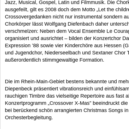
Jazz, Musical, Gospel, Latin und Filmmusik. Die Chor
ausgefeilt, gilt es 2008 doch dem Motto „Let the chil
Crossovergedanken nicht nur instrumental sondern a
Chorkörper lässt Wolfgang Diefenbach daher untersch
verschmelzen: Neben dem Vocal Ensemble Le Courage 
organisiert und ausrichtet – bilden der Konzertchor D
Expression ’88 sowie vier Kinderchöre aus Hessen (Gr
und Jugendchor, Niederseelbach und Sextaner Chor 
außerordentlich stimmgewaltige Formation.
Die im Rhein-Main-Gebiet bestens bekannte und meh
Diepenbeck präsentiert vibrationsreich und einfühlsam
rauchigen Timbre das vielseitige Repertoire aus fast 
Konzertprogramm „Crossover X-Mas” beeindruckt die g
bei berückend schön arrangierten Christmas Songs in
Orchesterbegleitung.