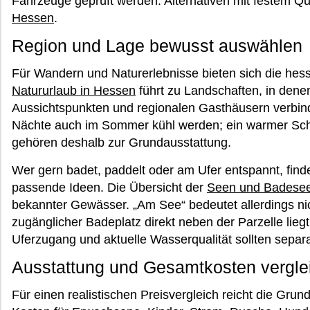
Fahrzeuge geprüft werden. Alternativen mit festem Qu
Hessen
.
Region und Lage bewusst auswählen
Für Wandern und Naturerlebnisse bieten sich die hess
Natururlaub in Hessen
führt zu Landschaften, in den
Aussichtspunkten und regionalen Gasthäusern verbin
Nächte auch im Sommer kühl werden; ein warmer Schl
gehören deshalb zur Grundausstattung.
Wer gern badet, paddelt oder am Ufer entspannt, find
passende Ideen. Die Übersicht der
Seen und Badesee
bekannter Gewässer. „Am See“ bedeutet allerdings nic
zugänglicher Badeplatz direkt neben der Parzelle lieg
Uferzugang und aktuelle Wasserqualität sollten separ
Ausstattung und Gesamtkosten vergle
Für einen realistischen Preisvergleich reicht die Gru