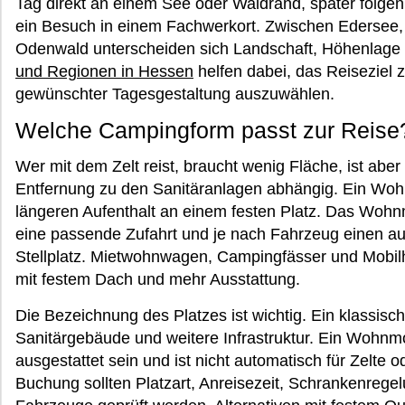
Tag direkt an einem See oder Waldrand, später folge
ein Besuch in einem Fachwerkort. Zwischen Edersee,
Odenwald unterscheiden sich Landschaft, Höhenlage 
und Regionen in Hessen
helfen dabei, das Reiseziel 
gewünschter Tagesgestaltung auszuwählen.
Welche Campingform passt zur Reise
Wer mit dem Zelt reist, braucht wenig Fläche, ist abe
Entfernung zu den Sanitäranlagen abhängig. Ein Wohn
längeren Aufenthalt an einem festen Platz. Das Wohnmob
eine passende Zufahrt und je nach Fahrzeug einen au
Stellplatz. Mietwohnwagen, Campingfässer und Mob
mit festem Dach und mehr Ausstattung.
Die Bezeichnung des Platzes ist wichtig. Ein klassisc
Sanitärgebäude und weitere Infrastruktur. Ein Wohnmob
ausgestattet sein und ist nicht automatisch für Zelt
Buchung sollten Platzart, Anreisezeit, Schrankenregel