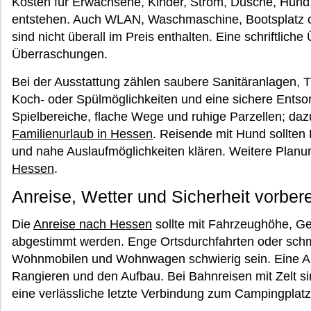
Kosten für Erwachsene, Kinder, Strom, Dusche, Hund,
entstehen. Auch WLAN, Waschmaschine, Bootsplatz od
sind nicht überall im Preis enthalten. Eine schriftlich
Überraschungen.
Bei der Ausstattung zählen saubere Sanitäranlagen, T
Koch- oder Spülmöglichkeiten und eine sichere Entsor
Spielbereiche, flache Wege und ruhige Parzellen; daz
Familienurlaub in Hessen
. Reisende mit Hund sollten 
und nahe Auslaufmöglichkeiten klären. Weitere Planu
Hessen
.
Anreise, Wetter und Sicherheit vorbere
Die
Anreise nach Hessen
sollte mit Fahrzeughöhe, G
abgestimmt werden. Enge Ortsdurchfahrten oder sch
Wohnmobilen und Wohnwagen schwierig sein. Eine Anku
Rangieren und den Aufbau. Bei Bahnreisen mit Zelt 
eine verlässliche letzte Verbindung zum Campingplat