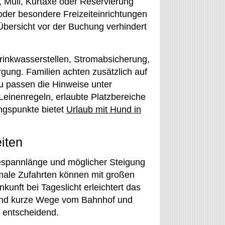
 Müll, Kurtaxe oder Reservierung
er besondere Freizeiteinrichtungen
e Übersicht vor der Buchung verhindert
rinkwasserstellen, Stromabsicherung,
gung. Familien achten zusätzlich auf
u passen die Hinweise unter
Leinenregeln, erlaubte Platzbereiche
ngspunkte bietet
Urlaub mit Hund in
iten
espannlänge und möglicher Steigung
male Zufahrten können mit großen
nft bei Tageslicht erleichtert das
sind kurze Wege vom Bahnhof und
z entscheidend.